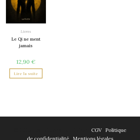
Livres
Le Qi ne ment
jamais
12,90
€
Lire la suite
© 2025 Les Éditions Le Fil d’Or ·
CGV
·
Politique
de confidentialité
·
Mentions légales